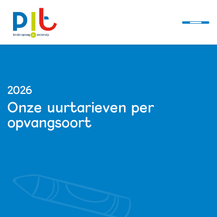
Ontwikkellijn
2026
Onze uurtarieven per
Alles over PIT
opvangsoort
Kindcentra
Actueel