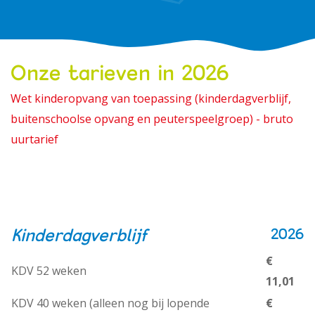
Alles bij de hand
Onze tarieven in 2026
Werken bij PIT
Wet kinderopvang van toepassing (kinderdagverblijf,
buitenschoolse opvang en peuterspeelgroep) - bruto
uurtarief
Kinderdagverblijf
2026
€
KDV 52 weken
11,01
KDV 40 weken (alleen nog bij lopende
€