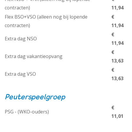
contracten)
11,94
Flex BSO+VSO (alleen nog bij lopende
€
contracten)
11,94
€
Extra dag NSO
11,94
€
Extra dag vakantieopvang
13,63
€
Extra dag VSO
13,63
Peuterspeelgroep
€
PSG - (WKO-ouders)
11,01