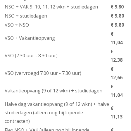
NSO + VAK 9, 10, 11, 12 wkn + studiedagen
€ 9.80
NSO + studiedagen
€ 9,80
VSO + NSO
€ 9,80
€
VSO + Vakantieopvang
11,04
€
VSO (7.30 uur - 8.30 uur)
12,38
€
VSO (vervroegd 7.00 uur - 7.30 uur)
12,66
€
Vakantieopvang (9 of 12 wkn) + studiedagen
11,04
Halve dag vakantieopvang (9 of 12 wkn) + halve
€
studiedagen (alleen nog bij lopende
11,13
contracten)
Flex NSO + VAK (alleen nog bij lopende
€