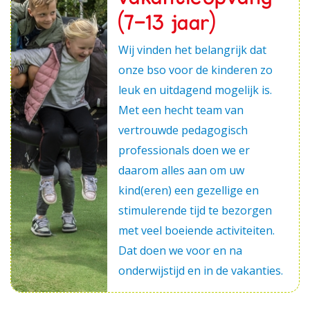
(7-13 jaar)
Wij vinden het belangrijk dat
onze bso voor de kinderen zo
leuk en uitdagend mogelijk is.
Met een hecht team van
vertrouwde pedagogisch
professionals doen we er
daarom alles aan om uw
kind(eren) een gezellige en
stimulerende tijd te bezorgen
met veel boeiende activiteiten.
Dat doen we voor en na
onderwijstijd en in de vakanties.