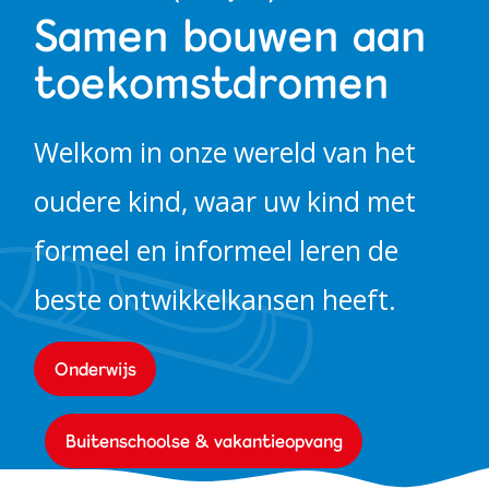
Samen bouwen aan
Alles bij de hand
toekomstdromen
Werken bij PIT
Welkom in onze wereld van het
oudere kind, waar uw kind met
formeel en informeel leren de
beste ontwikkelkansen heeft.
Onderwijs
Buitenschoolse & vakantieopvang