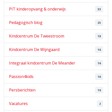
PIT kinderopvang & onderwijs
33
Pedagogisch blog
25
Kindcentrum De Tweestroom
18
Kindcentrum De Wijngaard
16
Integraal kindcentrum De Meander
16
Passion4kids
16
Persberichten
10
Vacatures
2