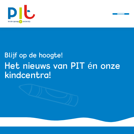
Ontwikkellijn
Blijf op de hoogte!
Het nieuws van PIT én onze
Alles over PIT
kindcentra!
Kindcentra
Actueel