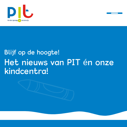
Ontwikkellijn
Blijf op de hoogte!
Het nieuws van PIT én onze
Alles over PIT
kindcentra!
Kindcentra
Actueel